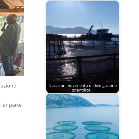
urazione
Nasce un movimento di divulgazione
scientifica…
 far parte