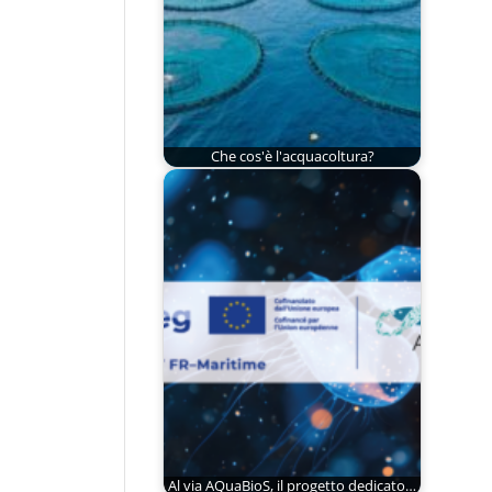
Che cos'è l'acquacoltura?
Al via AQuaBioS, il progetto dedicato…