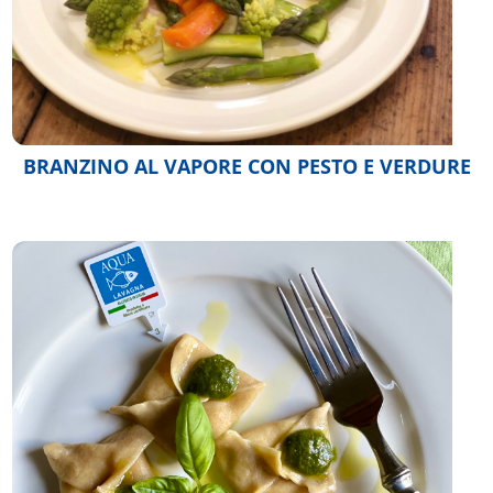
BRANZINO AL VAPORE CON PESTO E VERDURE