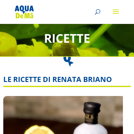
RICETTE
LE RICETTE DI RENATA BRIANO