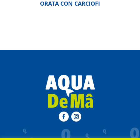
ORATA CON CARCIOFI