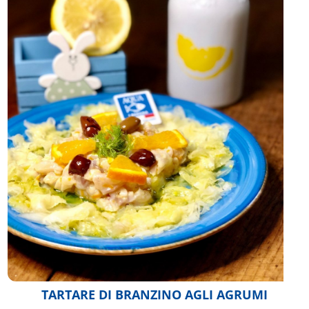
TARTARE DI BRANZINO AGLI AGRUMI