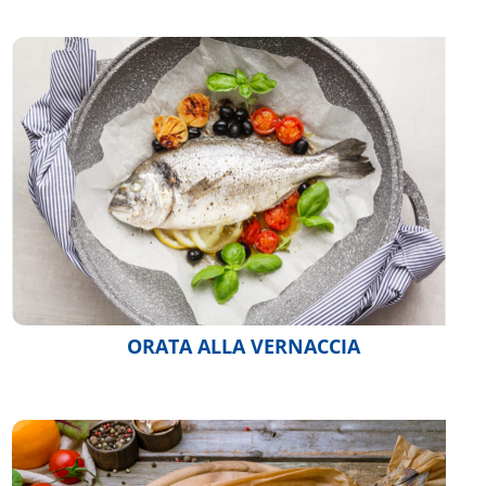
ORATA ALLA VERNACCIA