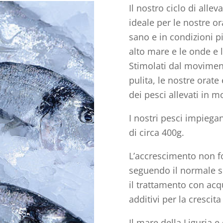
Il nostro ciclo di all
ideale per le nostre o
sano e in condizioni pi
alto mare e le onde e l
Stimolati dal movimen
pulita, le nostre orate
dei pesci allevati in m
I nostri pesci impieg
di circa 400g.
L’accrescimento non fo
seguendo il normale su
il trattamento con acq
additivi per la crescita
Il mare della Liguria e d