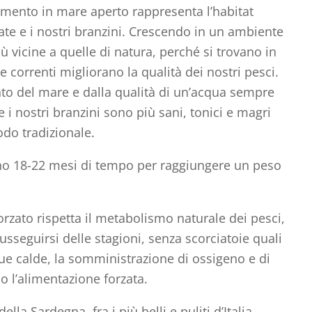
evamento in mare aperto rappresenta l’habitat
rate e i nostri branzini. Crescendo in un ambiente
ù vicine a quelle di natura, perché si trovano in
e correnti migliorano la qualità dei nostri pesci.
to del mare e dalla qualità di un’acqua sempre
 e i nostri branzini sono più sani, tonici e magri
odo tradizionale.
ano 18-22 mesi di tempo per raggiungere un peso
rzato rispetta il metabolismo naturale dei pesci,
sseguirsi delle stagioni, senza scorciatoie quali
ue calde, la somministrazione di ossigeno e di
 o l’alimentazione forzata.
ella Sardegna, fra i più belli e puliti d’Italia,