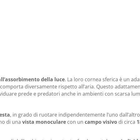
all’assorbimento della luce
. La loro cornea sferica è un a
 si comporta diversamente rispetto all’aria. Questo adattame
ividuare prede e predatori anche in ambienti con scarsa lum
testa
, in grado di ruotare indipendentemente l’uno dall’altr
no di una
vista monoculare
con un
campo visivo
di circa
1