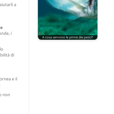
iutarli a
 e
nde, i
A cosa servono le pinne dei pesci?
do
ilità di
ornea e il
.
to non