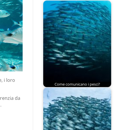
, i loro
Come comunicano i pesci?
erenzia da
.