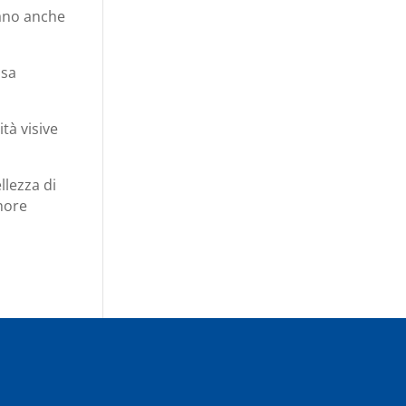
zano anche
ssa
tà visive
lezza di
shore