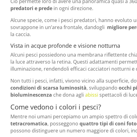
Ciò permette loro di avere una panoramica quasi a 360
predatori e prede
in ogni direzione.
Alcune specie, come i pesci predatori, hanno evoluto 
sovrappone in un’area frontale, dandogli
migliore per
la caccia.
Vista in acque profonde e visione notturna
Alcuni pesci possiedono una membrana riflettente ch
la luce attraverso la retina. Questi adattamenti permet
illuminazione, rendendoli efficaci cacciatori notturni e
Non tutti i pesci, infatti, vivono vicino alla superficie, 
condizioni di scarsa luminosità
, sviluppando
occhi p
bioluminescenza
che dona agli
abissi
spettacoli di luce
Come vedono i colori i pesci?
Mentre noi umani percepiamo un ampio spettro di color
tetracromatica
, posseggono
quattro tipi di coni foto
possono distinguere un numero maggiore di colori, incl