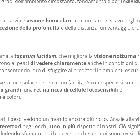
 gradi dell’ambiente circostante, fondamentale per
individ
una parziale
visione binoculare
, con un campo visivo degli o
cezione della profondità
e della distanza, un vantaggio cru
iamata
tapetum lucidum
, che migliora la
visione notturna
r
tono ai pesci
di vedere chiaramente
anche in condizioni di
 consentendo loro di sfuggire ai predatori in ambienti oscuri
dove la luce solare penetra con facilità. Alcune specie si sono 
iù grandi
, una
retina ricca di cellule fotosensibili
e
 e colori.
i, i pesci vedono un mondo ancora più ricco. Grazie alla
v
recettori
negli occhi,
uno in più
rispetto ai nostri. Ciò signi
udendo sfumature di blu e verde che per noi sono invisibili