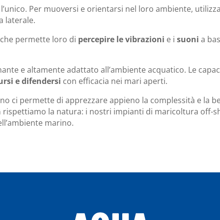
l’unico. Per muoversi e orientarsi nel loro ambiente, utiliz
a laterale.
 che permette loro di
percepire le vibrazioni
e i
suoni
a ba
nante e altamente adattato all’ambiente acquatico. Le capaci
ursi e difendersi
con efficacia nei mari aperti.
 ci permette di apprezzare appieno la complessità e la bel
â
rispettiamo la natura: i nostri impianti di maricoltura off-
ell’ambiente marino.