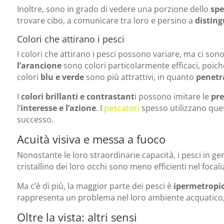
Inoltre, sono in grado di vedere una porzione dello
spe
trovare cibo, a comunicare tra loro e persino a
disting
Colori che attirano i pesci
I colori che attirano i pesci possono variare, ma ci s
l’arancione
sono colori particolarmente efficaci, poi
colori
blu e verde
sono più attrattivi, in quanto
penetr
I
colori brillanti e contrastant
i possono imitare le
pre
l’
interesse e l’azione
. I
pescatori
spesso utilizzano que
successo.
Acuità visiva e messa a fuoco
Nonostante le loro straordinarie capacità, i pesci in 
cristallino dei loro occhi sono meno efficienti nel foca
Ma c’è di più, la maggior parte dei pesci è
ipermetropi
rappresenta un problema nel loro ambiente acquatico, do
Oltre la vista: altri sensi