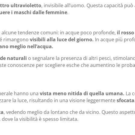
ttro ultravioletto
, invisibile all’uomo. Questa capacità può a
uere i maschi dalle femmine
.
ono alcune tendenze comuni: in acque poco profonde,
il rosso
ché rimangono
visibili alla luce del giorno.
In acque più profo
ano meglio nell’acqua.
de naturali
o segnalare la presenza di altri pesci, stimolan
ste conoscenze per scegliere esche che aumentino le probab
generale hanno una
vista meno nitida di quella umana.
La c
lizzare la luce, risultando in una visione leggermente
sfocata
ca
, vedendo meglio da lontano che da vicino. Questo aspet
ve la visibilità è spesso limitata.