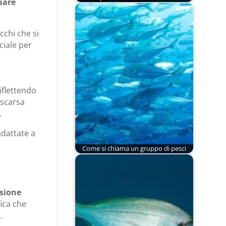
uare
cchi che si
ciale per
iflettendo
 scarsa
.
adattate a
Come si chiama un gruppo di pesci
isione
fica che
.