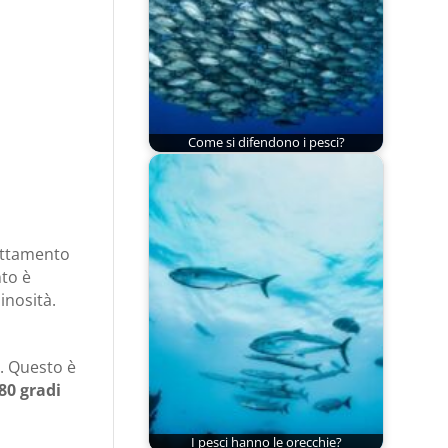
Come si difendono i pesci?
dattamento
nto è
inosità.
o. Questo è
80 gradi
I pesci hanno le orecchie?