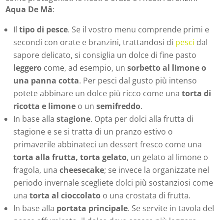
Aqua De Mâ
:
Il
tipo di pesce
. Se il vostro menu comprende primi e
secondi con orate e branzini, trattandosi di
pesci
dal
sapore delicato, si consiglia un dolce di fine pasto
leggero
come, ad esempio, un
sorbetto al limone o
una panna cotta
. Per pesci dal gusto più intenso
potete abbinare un dolce più ricco come una
torta di
ricotta e limone
o un
semifreddo
.
In base alla
stagione
. Opta per dolci alla frutta di
stagione e se si tratta di un pranzo estivo o
primaverile abbinateci un dessert fresco come una
torta alla frutta, torta gelato
, un gelato al limone o
fragola, una
cheesecake
; se invece la organizzate nel
periodo invernale scegliete dolci più sostanziosi come
una
torta al cioccolato
o una crostata di frutta.
In base alla
portata principale
. Se servite in tavola del