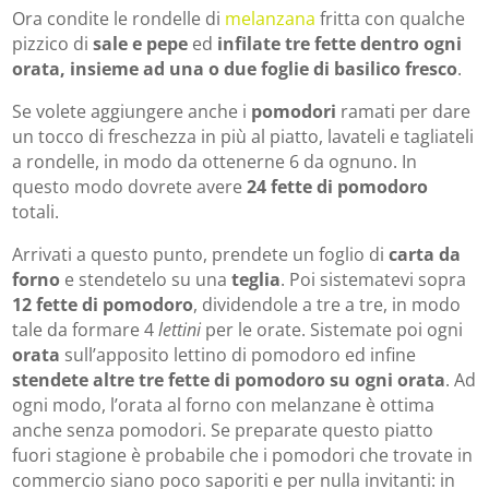
Ora condite le rondelle di
melanzana
fritta con qualche
pizzico di
sale e pepe
ed
infilate tre fette dentro ogni
orata, insieme ad una o due foglie di basilico fresco
.
Se volete aggiungere anche i
pomodori
ramati per dare
un tocco di freschezza in più al piatto, lavateli e tagliateli
a rondelle, in modo da ottenerne 6 da ognuno. In
questo modo dovrete avere
24 fette di pomodoro
totali.
Arrivati a questo punto, prendete un foglio di
carta da
forno
e stendetelo su una
teglia
. Poi sistematevi sopra
12 fette di pomodoro
, dividendole a tre a tre, in modo
tale da formare 4
lettini
per le orate. Sistemate poi ogni
orata
sull’apposito lettino di pomodoro ed infine
stendete altre tre fette di pomodoro su ogni orata
. Ad
ogni modo, l’orata al forno con melanzane è ottima
anche senza pomodori. Se preparate questo piatto
fuori stagione è probabile che i pomodori che trovate in
commercio siano poco saporiti e per nulla invitanti: in