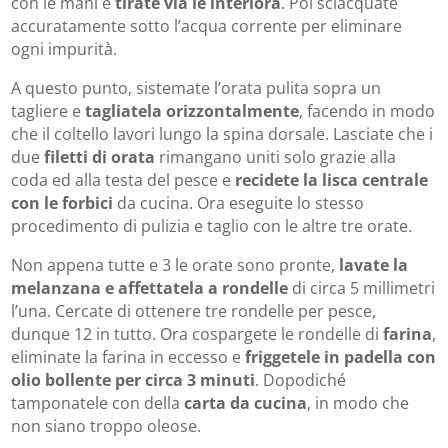
con le mani e
tirate via le interiora
. Poi sciacquate
accuratamente sotto l’acqua corrente per eliminare
ogni impurità.
A questo punto, sistemate l’orata pulita sopra un
tagliere e
tagliatela orizzontalmente
, facendo in modo
che il coltello lavori lungo la spina dorsale. Lasciate che i
due
filetti di orata
rimangano uniti solo grazie alla
coda ed alla testa del pesce e
recidete la lisca centrale
con le forbici
da cucina. Ora eseguite lo stesso
procedimento di pulizia e taglio con le altre tre orate.
Non appena tutte e 3 le orate sono pronte,
lavate la
melanzana e affettatela a rondelle
di circa 5 millimetri
l’una. Cercate di ottenere tre rondelle per pesce,
dunque 12 in tutto. Ora cospargete le rondelle di
farina
,
eliminate la farina in eccesso e
friggetele in padella con
olio bollente per circa 3 minuti
. Dopodiché
tamponatele con della
carta da cucina
, in modo che
non siano troppo oleose.