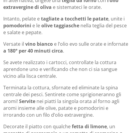
In alternativa, ungete una
teglia da forno
con
l’olio
extravergine di oliva
e sistemateci le orate.
Intanto, pelate e
tagliate a tocchetti le patate
, unite i
pomodorini
e le
olive taggiasche
nella teglia del pesce
e salate e pepate.
Versate il
vino bianco
e l’olio evo sulle orate e infornate
a
180° per 40 minuti circa
.
Se avete realizzato i cartocci, controllate la cottura
aprendone uno e verificando che non ci sia sangue
vicino alla lisca centrale.
Terminata la cottura, sfornate ed eliminate la spina
centrale dei pesci. Sentirete come sprigioneranno gli
aromi!
Servite
nei piatti la singola orata al forno agli
aromi insieme alle olive, patate e pomodorini e
irrorando con un filo d’olio extravergine.
Decorate il piatto con qualche
fetta di limone
, un