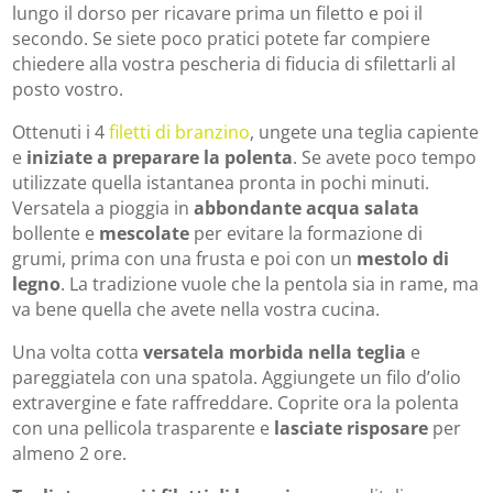
lungo il dorso per ricavare prima un filetto e poi il
secondo. Se siete poco pratici potete far compiere
chiedere alla vostra pescheria di fiducia di sfilettarli al
posto vostro.
Ottenuti i 4
filetti di branzino
, ungete una teglia capiente
e
iniziate a preparare la polenta
. Se avete poco tempo
utilizzate quella istantanea pronta in pochi minuti.
Versatela a pioggia in
abbondante acqua salata
bollente e
mescolate
per evitare la formazione di
grumi, prima con una frusta e poi con un
mestolo di
legno
. La tradizione vuole che la pentola sia in rame, ma
va bene quella che avete nella vostra cucina.
Una volta cotta
versatela morbida nella teglia
e
pareggiatela con una spatola. Aggiungete un filo d’olio
extravergine e fate raffreddare. Coprite ora la polenta
con una pellicola trasparente e
lasciate risposare
per
almeno 2 ore.