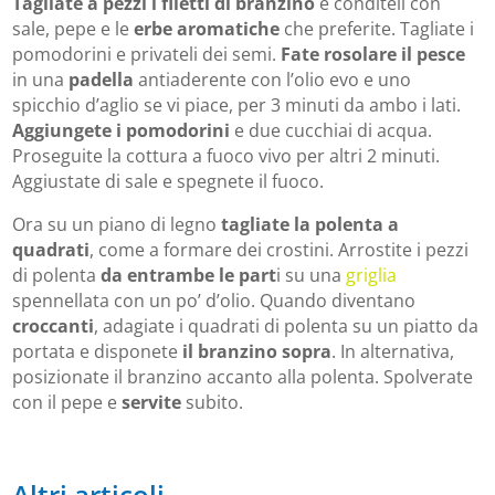
Tagliate a pezzi i filetti di branzino
e conditeli con
sale, pepe e le
erbe aromatiche
che preferite. Tagliate i
pomodorini e privateli dei semi.
Fate rosolare il pesce
in una
padella
antiaderente con l’olio evo e uno
spicchio d’aglio se vi piace, per 3 minuti da ambo i lati.
Aggiungete i pomodorini
e due cucchiai di acqua.
Proseguite la cottura a fuoco vivo per altri 2 minuti.
Aggiustate di sale e spegnete il fuoco.
Ora su un piano di legno
tagliate la polenta a
quadrati
, come a formare dei crostini. Arrostite i pezzi
di polenta
da entrambe le part
i su una
griglia
spennellata con un po’ d’olio. Quando diventano
croccanti
, adagiate i quadrati di polenta su un piatto da
portata e disponete
il branzino sopra
. In alternativa,
posizionate il branzino accanto alla polenta. Spolverate
con il pepe e
servite
subito.
Altri articoli