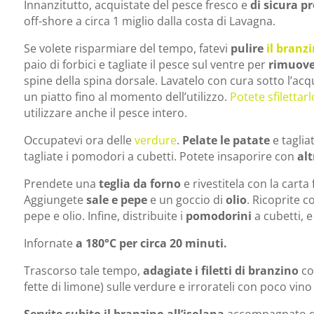
Innanzitutto, acquistate del pesce fresco e
di sicura p
off-shore a circa 1 miglio dalla costa di Lavagna.
Se volete risparmiare del tempo, fatevi
pulire
il branz
paio di forbici e tagliate il pesce sul ventre per
rimuover
spine della spina dorsale. Lavatelo con cura sotto l’acq
un piatto fino al momento dell’utilizzo.
Potete sfilettarl
utilizzare anche il pesce intero.
Occupatevi ora delle
verdure
.
Pelate le patate
e tagliat
tagliate i pomodori a cubetti. Potete insaporire con
alt
Prendete una
teglia da forno
e rivestitela con la carta
Aggiungete
sale e pepe
e un goccio di
olio
. Ricoprite c
pepe e olio. Infine, distribuite i
pomodorini
a cubetti, e
Infornate
a 180°C per circa 20 minuti.
Trascorso tale tempo,
adagiate i filetti di branzino
co
fette di limone) sulle verdure e irrorateli con poco vino