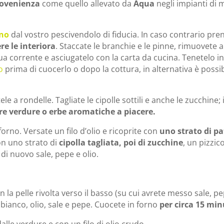
rovenienza
come quello allevato da
Aqua
negli impianti di 
ino
dal vostro pescivendolo di fiducia. In caso contrario pre
e le interiora
. Staccate le branchie e le pinne, rimuovete 
ua corrente e asciugatelo con la carta da cucina. Tenetelo in
o
prima di cuocerlo o dopo la cottura, in alternativa è possib
ele a rondelle. Tagliate le cipolle sottili e anche le zucchine; 
re verdure o erbe aromatiche a piacere.
 forno. Versate un filo d’olio e ricoprite con
uno strato di pa
on uno strato di
cipolla tagliata, poi di zucchine
, un pizzico
 di nuovo sale, pepe e olio.
n la pelle rivolta verso il basso (su cui avrete messo sale, pe
 bianco, olio, sale e pepe. Cuocete in forno
per circa 15 min