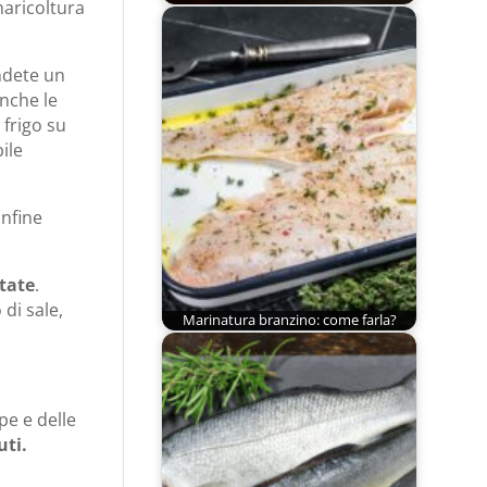
maricoltura
ndete un
anche le
 frigo su
ile
infine
tate
.
 di sale,
Marinatura branzino: come farla?
pe e delle
uti.