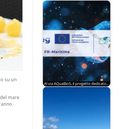
no su un
Al via AQuaBioS, il progetto dedicato…
 del mare
eranno