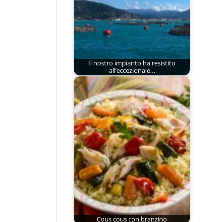
Il nostro impianto ha resistito
all’eccezionale…
Cous cous con branzino