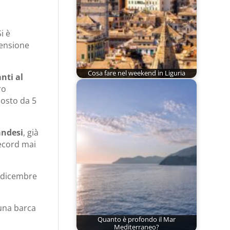
Si è
mensione
Cosa fare nel weekend in Liguria
nti al
ro
osto da 5
andesi
, già
record mai
8 dicembre
 una barca
Quanto è profondo il Mar
Mediterraneo?