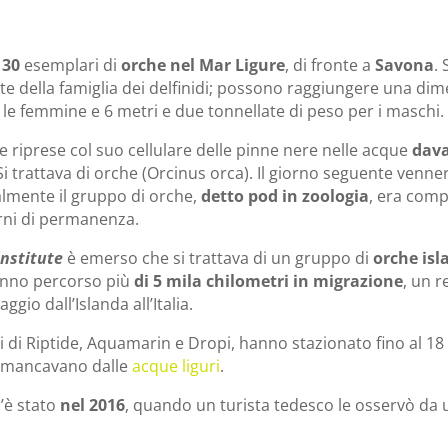
a
30
esemplari di
orche nel Mar Ligure
, di fronte a
Savona
. 
rte della famiglia dei delfinidi; possono raggiungere una di
 le femmine e 6 metri e due tonnellate di peso per i maschi.
 riprese col suo cellulare delle pinne nere nelle acque
dava
. Si trattava di orche (Orcinus orca). Il giorno seguente venne
almente il gruppo di orche,
detto pod in zoologia
, era comp
iorni di permanenza.
nstitute
è emerso che si trattava di un gruppo di
orche isl
anno percorso più
di 5 mila chilometri in migrazione
, un 
io dall’Islanda all’Italia.
omi di Riptide, Aquamarin e Dropi, hanno stazionato fino al 1
e mancavano dalle
acque liguri
.
’è stato
nel 2016
, quando un turista tedesco le osservò da