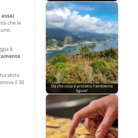
 assai
ità che le
cune,
ggia è
atamente
turalista
enova il 30
Da che cosa è protetto l'ambiente
ligure?