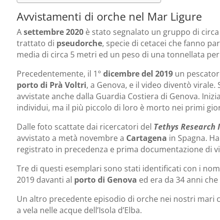
Avvistamenti di orche nel Mar Ligure
A
settembre 2020
è stato segnalato un gruppo di circ
trattato di
pseudorche
, specie di cetacei che fanno pa
media di circa 5 metri ed un peso di una tonnellata per
Precedentemente, il 1°
dicembre del 2019
un pescatore
porto di Prà Voltri
, a Genova, e il video diventò virale
avvistate anche dalla Guardia Costiera di Genova. Inizi
individui, ma il più piccolo di loro è morto nei primi g
Dalle foto scattate dai ricercatori del
Tethys Research I
avvistato a metà novembre a
Cartagena
in Spagna. H
registrato in precedenza e prima documentazione di viagg
Tre di questi esemplari sono stati identificati con i n
2019 davanti al
porto di Genova
ed era da 34 anni ch
Un altro precedente episodio di orche nei nostri mari c
a vela nelle acque dell’Isola d’Elba.