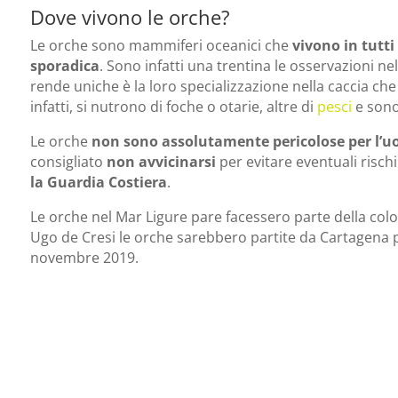
Dove vivono le orche?
Le orche sono mammiferi oceanici che
vivono in tutt
sporadica
. Sono infatti una trentina le osservazioni ne
rende uniche è la loro specializzazione nella caccia c
infatti, si nutrono di foche o otarie, altre di
pesci
e sono 
Le orche
non sono assolutamente pericolose per l’
consigliato
non avvicinarsi
per evitare eventuali risc
la Guardia Costiera
.
Le orche nel Mar Ligure pare facessero parte della colo
Ugo de Cresi le orche sarebbero partite da Cartagena po
novembre 2019.