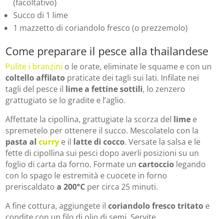
(facoltativo)
Succo di 1 lime
1 mazzetto di coriandolo fresco (o prezzemolo)
Come preparare il pesce alla thailandese
Pulite i branzini
o le orate, eliminate le squame e con un
coltello affilato
praticate dei tagli sui lati. Infilate nei
tagli del pesce il
lime a fettine sottili
, lo zenzero
grattugiato se lo gradite e l’aglio.
Affettate la cipollina, grattugiate la scorza del
lime
e
spremetelo per ottenere il succo. Mescolatelo con la
pasta al
curry
e il
latte di cocco
. Versate la salsa e le
fette di cipollina sui pesci dopo averli posizioni su un
foglio di carta da forno. Formate un
cartoccio
legando
con lo spago le estremità e cuocete in forno
preriscaldato
a 200°C
per circa 25 minuti.
A fine cottura, aggiungete il
coriandolo fresco tritato
e
condite con un filo di olio di semi. Servite.