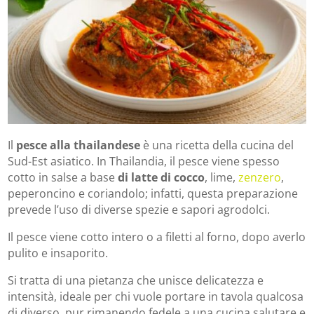
Il
pesce alla thailandese
è una ricetta della cucina del
Sud-Est asiatico. In Thailandia, il pesce viene spesso
cotto in salse a base
di latte di
cocco
, lime,
zenzero
,
peperoncino e coriandolo; infatti, questa preparazione
prevede l’uso di diverse spezie e sapori agrodolci.
Il pesce viene cotto intero o a filetti al forno, dopo averlo
pulito e insaporito.
Si tratta di una pietanza che unisce delicatezza e
intensità, ideale per chi vuole portare in tavola qualcosa
di diverso, pur rimanendo fedele a una cucina salutare e