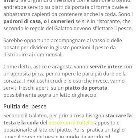
intero
, se di grandi dimensioni come salmone o tonno,
andrebbe servito su piatti da portata di forma ovale e
abbastanza capienti da contenere anche la coda. Sono i
padroni di casa, o i camerieri
se si è in ristorante, che
secondo le regole del Galateo devono sfilettare il pesce.
Sarebbe opportuno accompagnare al vassoio delle
posate per dividere in giuste porzioni il pesce da
distribuire ai commensali.
Come detto, astice e aragosta vanno
servite intere
con
un’apposita pinza per rompere le parti più dure della
corazza. I molluschi crudi e le ostriche invece, vanno
serviti freschi aperti su un
piatto da portata
,
possibilmente sopra un letto di ghiaccio.
Pulizia del pesce
Secondo il Galateo, per prima cosa bisogna
staccare la
testa e la coda
del
pesce con il coltello
apposito e
posizionarle al lato del piatto. Poi si pratica un taglio
lungo il dorso del pesce in modo da aprirlo ed