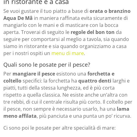
in ristorante e a casa
Se vuoi gustare il tuo piatto a base di
orata o branzino
Aqua De Mâ
in maniera raffinata evita sicuramente di
mangiarlo con le mani e di masticare con la bocca
aperta. Troverai di seguito le
regole del bon ton
da
seguire per comportarsi al meglio a tavola, sia quando
siamo in ristorante e sia quando organizziamo a casa
per i nostri ospiti un
menu di mare
.
Quali sono le posate per il pesce?
Per
mangiare il pesce
esistono una
forchetta e
coltello
specifici: la forchetta ha
quattro denti
larghi e
piatti, tutti della stessa lunghezza, ed è più corta
rispetto a quella classica. Ne esiste anche un’altra con
tre rebbi, di cui il centrale risulta più corto. Il coltello per
il pesce, non sempre è necessario usarlo, ha una
lama
meno affilata
, più panciuta e una punta un po’ ricurva.
Ci sono poi le posate per altre specialità di mare: