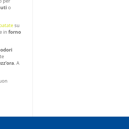
o per
nuti
o
patate
su
te in
forno
odori
te
zz’ora
. A
Buon