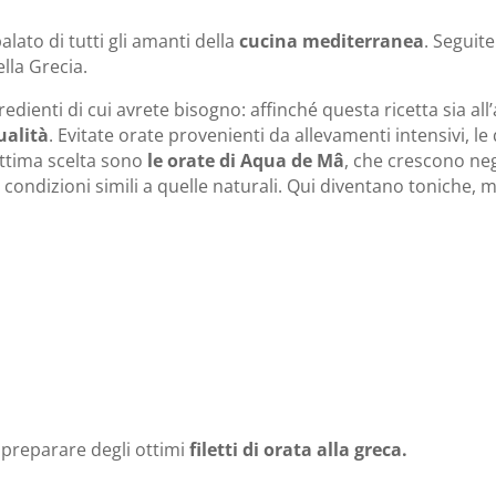
palato di tutti gli amanti della
cucina mediterranea
. Seguit
lla Grecia.
edienti di cui avrete bisogno: affinché questa ricetta sia all’
alità
. Evitate orate provenienti da allevamenti intensivi, le 
ttima scelta sono
le orate di
Aqua de Mâ
, che crescono neg
in condizioni simili a quelle naturali. Qui diventano toniche, 
r preparare degli ottimi
filetti di
orata alla greca.