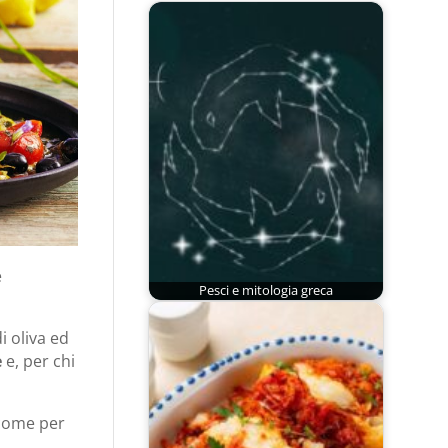
e
Pesci e mitologia greca
i oliva ed
e
e, per chi
 come per