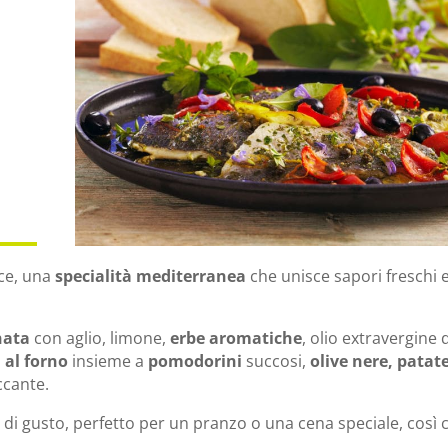
sce, una
specialità mediterranea
che unisce sapori freschi 
nata
con aglio, limone,
erbe aromatiche
, olio extravergine d
 al forno
insieme a
pomodorini
succosi,
olive nere, patat
ccante.
eno di gusto, perfetto per un pranzo o una cena speciale, così