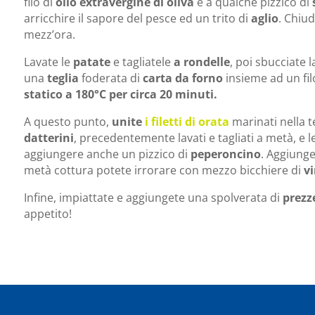
filo di
olio extravergine di oliva
e a qualche pizzico di
arricchire il sapore del pesce ed un trito di
aglio
. Chiud
mezz’ora.
Lavate le
patate
e tagliatele
a rondelle
, poi sbucciate l
una
teglia
foderata di
carta da forno
insieme ad un fil
statico a 180°C per circa 20 minuti.
A questo punto,
unite
i filetti di orata
marinati nella te
datterini
, precedentemente lavati e tagliati a metà, e l
aggiungere anche un pizzico di
peperoncino
. Aggiunge
metà cottura potete irrorare con mezzo bicchiere di
vi
Infine, impiattate e aggiungete una spolverata di
prezz
appetito!