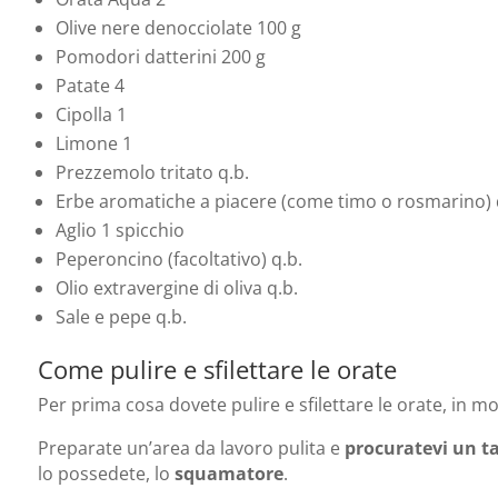
Olive nere denocciolate 100 g
Pomodori datterini 200 g
Patate 4
Cipolla 1
Limone 1
Prezzemolo tritato q.b.
Erbe aromatiche a piacere (come timo o rosmarino) 
Aglio 1 spicchio
Peperoncino (facoltativo) q.b.
Olio extravergine di oliva q.b.
Sale e pepe q.b.
Come pulire e sfilettare le orate
Per prima cosa dovete pulire e sfilettare le orate, in mo
Preparate un’area da lavoro pulita e
procuratevi un tag
lo possedete, lo
squamatore
.