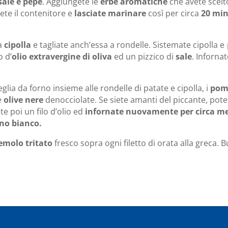
sale e pepe
. Aggiungete le
erbe aromatiche
che avete scelt
ete il contenitore e
lasciate marinare
così per circa
20 mi
a
cipolla
e tagliate anch’essa a rondelle. Sistemate cipolla e
o d’
olio extravergine di oliva
ed un pizzico di
sale
. Inforna
glia da forno insieme alle rondelle di patate e cipolla, i
pom
e
olive nere
denocciolate. Se siete amanti del piccante, pote
te poi un filo d’olio ed
infornate nuovamente per circa me
no bianco.
emolo tritato
fresco sopra ogni filetto di orata alla greca. 