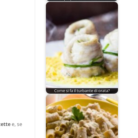
Come si fa il turbante di orata?
zette
e, se