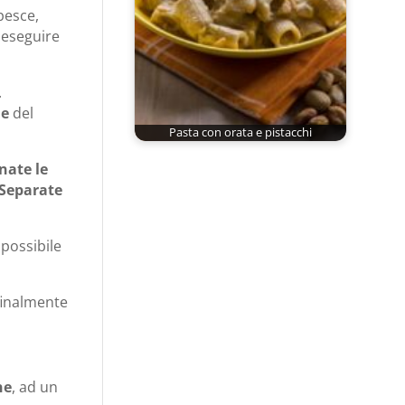
pesce,
 eseguire
.
me
del
Pasta con orata e pistacchi
nate le
Separate
 possibile
 finalmente
ne
, ad un