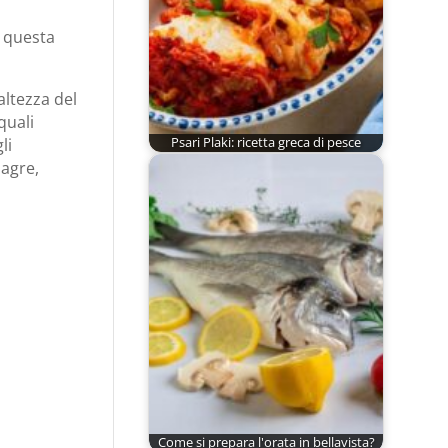
e questa
altezza del
quali
li
Psari Plaki: ricetta greca di pesce
magre,
Come si prepara l'orata in bellavista?