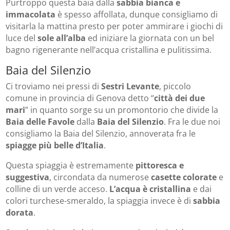
Purtroppo questa baia dalla
sabbia bianca e
immacolata
è spesso affollata, dunque consigliamo di
visitarla la mattina presto per poter ammirare i giochi di
luce del
sole all’alba
ed iniziare la giornata con un bel
bagno rigenerante nell’acqua cristallina e pulitissima.
Baia del Silenzio
Ci troviamo nei pressi di
Sestri Levante
, piccolo
comune in provincia di Genova detto “
città dei due
mari
” in quanto sorge su un promontorio che divide la
Baia delle Favole
dalla
Baia del Silenzio
. Fra le due noi
consigliamo la Baia del Silenzio, annoverata fra le
s
piagge più belle d’Italia
.
Questa spiaggia è estremamente
pittoresca e
suggestiva
, circondata da numerose
casette colorate
e
colline di un verde acceso.
L’acqua è cristallina
e dai
colori turchese-smeraldo, la spiaggia invece è di
sabbia
dorata
.