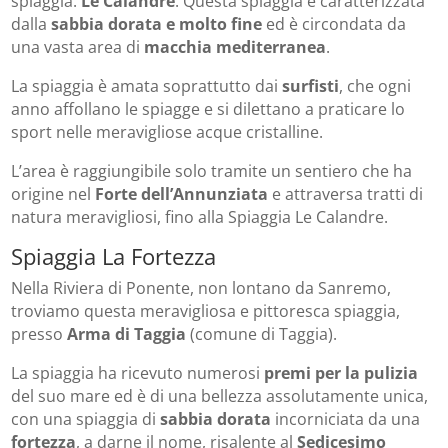
spiaggia:
Le Calandre
. Questa spiaggia è caratterizzata
dalla
sabbia dorata e molto fine
ed è circondata da
una vasta area di
macchia mediterranea
.
La spiaggia è amata soprattutto dai
surfisti
, che ogni
anno affollano le spiagge e si dilettano a praticare lo
sport nelle meravigliose acque cristalline.
L’area è raggiungibile solo tramite un sentiero che ha
origine nel
Forte dell’Annunziata
e attraversa tratti di
natura meravigliosi, fino alla Spiaggia Le Calandre.
Spiaggia La Fortezza
Nella Riviera di Ponente, non lontano da Sanremo,
troviamo questa meravigliosa e pittoresca spiaggia,
presso
Arma di Taggia
(comune di Taggia).
La spiaggia ha ricevuto numerosi
premi per la pulizia
del suo mare ed è di una bellezza assolutamente unica,
con una spiaggia di
sabbia dorata
incorniciata da una
fortezza
, a darne il nome, risalente al
Sedicesimo