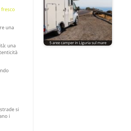
 fresco
ere una
5 aree camper in Liguria sul mare
ità: una
tenticità
rando
strade si
ano i