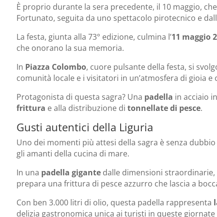
È proprio durante la sera precedente, il 10 maggio, che
Fortunato, seguita da uno spettacolo pirotecnico e dal
La festa, giunta alla 73° edizione, culmina l’
11
maggio 2
che onorano la sua memoria.
In
Piazza Colombo
, cuore pulsante della festa, si svo
comunità locale e i visitatori in un’atmosfera di gioia e c
Protagonista di questa sagra? Una
padella
in acciaio i
frittura
e alla distribuzione di
tonnellate di pesce
.
Gusti autentici della Liguria
Uno dei momenti più attesi della sagra è senza dubbio
gli amanti della cucina di mare.
In una
padella gigante
dalle dimensioni straordinarie,
prepara una frittura di pesce azzurro che lascia a bocca
Con ben 3.000 litri di olio, questa padella rappresenta
l
delizia gastronomica unica ai turisti in queste giornate