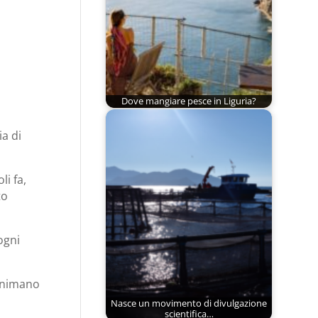
Dove mangiare pesce in Liguria?
ia di
li fa,
to
ogni
 animano
Nasce un movimento di divulgazione
scientifica…