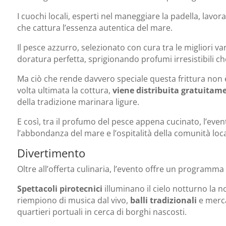
I cuochi locali, esperti nel maneggiare la padella, lavo
che cattura l’essenza autentica del mare.
Il pesce azzurro, selezionato con cura tra le migliori va
doratura perfetta, sprigionando profumi irresistibili che
Ma ciò che rende davvero speciale questa frittura non è
volta ultimata la cottura,
viene distribuita gratuitam
della tradizione marinara ligure.
E così, tra il profumo del pesce appena cucinato, l’even
l’abbondanza del mare e l’ospitalità della comunità loca
Divertimento
Oltre all’offerta culinaria, l’evento offre un programma r
Spettacoli pirotecnici
illuminano il cielo notturno la 
riempiono di musica dal vivo,
balli tradizionali
e mercat
quartieri portuali in cerca di borghi nascosti.