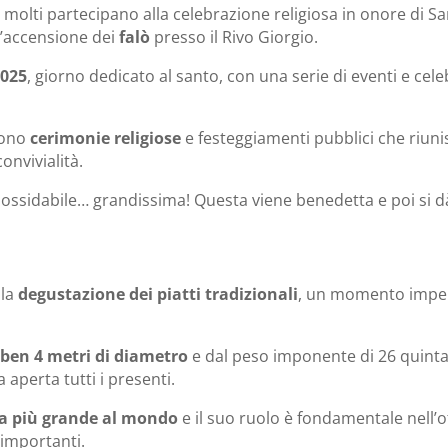
 molti partecipano alla celebrazione religiosa in onore di S
l’accensione dei
falò
presso il Rivo Giorgio.
025
, giorno dedicato al santo, con una serie di eventi e cele
lgono
cerimonie religiose
e festeggiamenti pubblici che riuni
onvivialità.
nossidabile… grandissima! Questa viene benedetta e poi si dà i
 la
degustazione dei piatti tradizionali
, un momento imper
ben 4 metri di diametro
e dal peso imponente di 26 quintali
 aperta tutti i presenti.
a più grande al mondo
e il suo ruolo è fondamentale nell’o
 importanti.