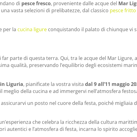
bondano di
pesce fresco
, proveniente dalle acque del
Mar Li
 una vasta selezioni di prelibatezze, dal classico
pesce fritto
e per la
cucina ligure
conquistando il palato di chiunque vi s
 far parte di questa terra. Qui, tra le acque del Mar Ligure, 
sima qualità, preservando l’equilibrio degli ecosistemi marin
in Liguria
, pianificate la vostra visita
dal 9 all’11 maggio 2
 il meglio della cucina e ad immergervi nell’atmosfera festos
r assicurarvi un posto nel cuore della festa, poiché migliaia 
 un’esperienza che celebra la ricchezza della cultura maritti
ori autentici e l’atmosfera di festa, incarna lo spirito accogli