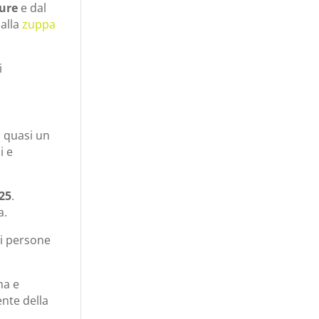
gure
e dal
alla
zuppa
i
a quasi un
i e
025
.
a.
di persone
ma e
ente della