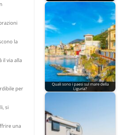
an
brazioni
scono la
l via alla
Quali sono i paesi sul mare della
dibile per
Liguria?
, si
ffrire una