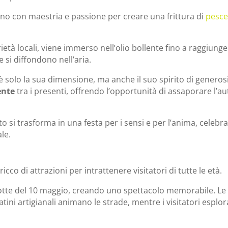
rano con maestria e passione per creare una frittura di
pesce
rietà locali, viene immerso nell’olio bollente fino a raggiung
 si diffondono nell’aria.
 solo la sua dimensione, ma anche il suo spirito di generos
ente
tra i presenti, offrendo l’opportunità di assaporare l’au
to si trasforma in una festa per i sensi e per l’anima, celeb
le.
icco di attrazioni per intrattenere visitatori di tutte le età.
notte del 10 maggio, creando uno spettacolo memorabile. Le 
ini artigianali animano le strade, mentre i visitatori esplor