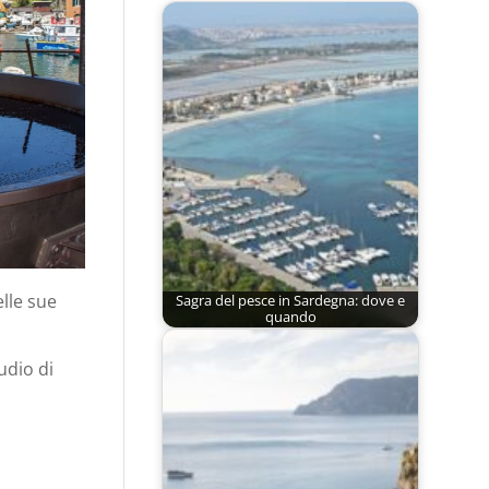
elle sue
Sagra del pesce in Sardegna: dove e
quando
udio di