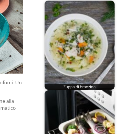
rofumi. Un
Zuppa di branzino
me alla
romatico