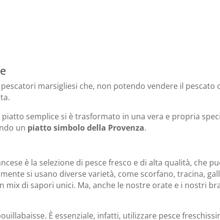
se
ei pescatori marsigliesi che, non potendo vendere il pescato d
ta.
o piatto semplice si è trasformato in una vera e propria speci
tando un
piatto simbolo della Provenza
.
ncese è la selezione di pesce fresco e di alta qualità, che pu
lmente si usano diverse varietà, come scorfano, tracina, gall
ix di sapori unici. Ma, anche le nostre orate e i nostri br
ouillabaisse. È essenziale, infatti, utilizzare pesce freschis