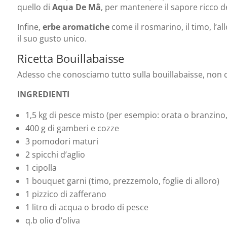
quello di
Aqua De Mâ
, per mantenere il sapore ricco de
Infine,
erbe aromatiche
come il rosmarino, il timo, l’al
il suo gusto unico.
Ricetta Bouillabaisse
Adesso che conosciamo tutto sulla bouillabaisse, non ci
INGREDIENTI
1,5 kg di pesce misto (per esempio: orata o branzino, 
400 g di gamberi e cozze
3 pomodori maturi
2 spicchi d’aglio
1 cipolla
1 bouquet garni (timo, prezzemolo, foglie di alloro)
1 pizzico di zafferano
1 litro di acqua o brodo di pesce
q.b olio d’oliva