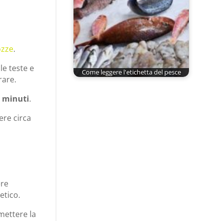
ozze
.
le teste e
Come leggere l'etichetta del pesce
rare.
0 minuti
.
ere circa
ere
etico.
mettere la