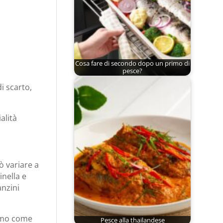
Cosa fare di secondo dopo un primo di
pesce?
i scarto,
alità
ò variare a
inella e
anzini
simo come
Pesce alla thailandese