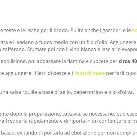
le teste e le lische per il brodo. Pulite anche i gamberi e le
c
ritata e il sedano a fuoco medio con un filo d’olio. Aggiungere 
e lo zafferano. Sfumate poi con il vino bianco e lasciarlo evapo
a ebollizione, poi abbassare la fiamma e cuocete per
circa 4
e aggiungere i filetti di pesce e i
frutti di mare
per farli cuoc
una salsa rouille a base di aglio, peperoncino e olio d’oliva.
te dopo la preparazione, tuttavia, se necessario, può ess
i raffreddarla rapidamente e di riporla in un contenitore erm
co basso, evitando di portarla ad ebollizione per non compro