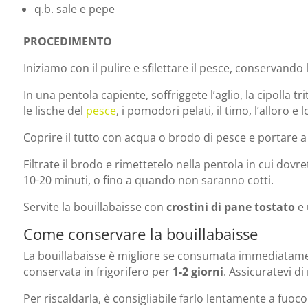
q.b. sale e pepe
PROCEDIMENTO
Iniziamo con il pulire e sfilettare il pesce, conservando 
In una pentola capiente, soffriggete l’aglio, la cipolla t
le lische del
pesce
, i pomodori pelati, il timo, l’alloro 
Coprire il tutto con acqua o brodo di pesce e portare 
Filtrate il brodo e rimettetelo nella pentola in cui dovret
10-20 minuti, o fino a quando non saranno cotti.
Servite la bouillabaisse con
crostini di pane tostato
e 
Come conservare la bouillabaisse
La bouillabaisse è migliore se consumata immediatamen
conservata in frigorifero per
1-2 giorni
. Assicuratevi d
Per riscaldarla, è consigliabile farlo lentamente a fuo