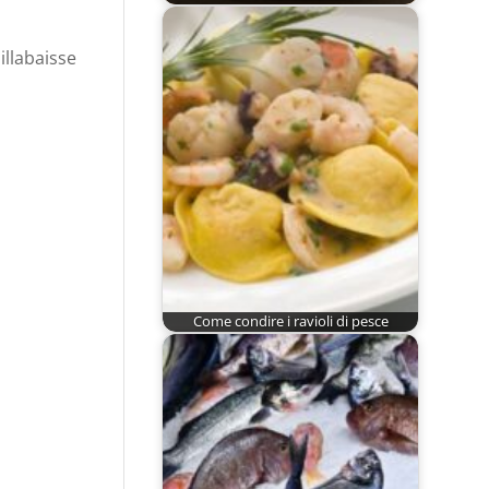
illabaisse
Come condire i ravioli di pesce