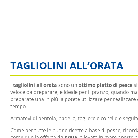
TAGLIOLINI ALL’ORATA
I
tagliolini all’orata
sono un
ottimo piatto di pesce
sf
veloce da preparare, è ideale per il pranzo, quando mag
preparate una in più la potete utilizzare per realizzar
tempo.
Armatevi di pentola, padella, tagliere e coltello e seguit
Come per tutte le buone ricette a base di pesce, ricord
come quella offerta da
Aqua
, allevata in mare aperto a 