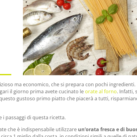
izioso ma economico, che si prepara con pochi ingredienti. 
ari il giorno prima avete cucinato le
orate al forno
. Infatti,
e questo gustoso primo piatto che piacerà a tutti, risparmian
e i passaggi di questa ricetta.
ate che è indispensabile utilizzare
un’orata fresca e di buo
circa 1 miglio dalla costa, in condizioni simili a quelle di nat