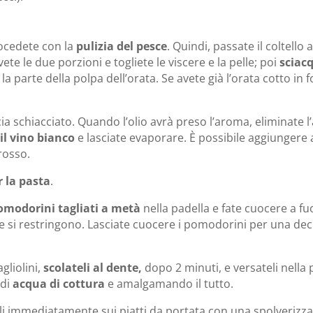
rocedete con la
pulizia del pesce
. Quindi, passate il coltello a
e le due porzioni e togliete le viscere e la pelle; poi
sciac
 la parte della polpa dell’orata. Se avete già l’orata cotto in 
ia schiacciato. Quando l’olio avrà preso l’aroma, eliminate l’
l vino bianco
e lasciate evaporare. È possibile aggiungere 
rosso.
r la pasta
.
pomodorini
tagliati a metà
nella padella e fate cuocere a fu
e si restringono. Lasciate cuocere i pomodorini per una dec
gliolini,
scolateli al dente,
dopo 2 minuti, e versateli nella 
 di
acqua di cottura
e amalgamando il tutto.
li immediatamente sui piatti da portata con una spolverizza