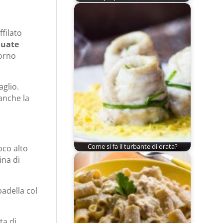
ffilato
quate
forno
aglio.
anche la
Come si fa il turbante di orata?
oco alto
ina di
padella col
ta di