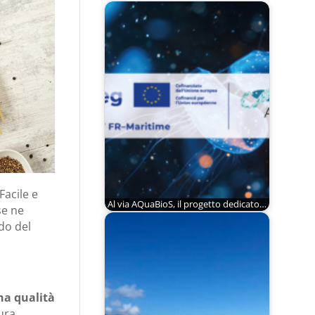
Facile e
Al via AQuaBioS, il progetto dedicato…
 se ne
do del
na qualità
ura.