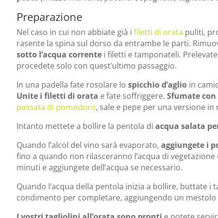
Preparazione
Nel caso in cui non abbiate già i
filetti di orata
puliti, p
rasente la spina sul dorso da entrambe le parti. Rimuovet
sotto l’acqua corrente
i filetti e tamponateli. Prelevate
procedete solo con quest’ultimo passaggio.
In una padella fate rosolare lo
spicchio d’aglio
in camic
Unite i filetti di orata
e fate soffriggere.
Sfumate con i
passata di pomodoro
, sale e pepe per una versione in 
Intanto mettete a bollire la pentola di
acqua salata
pe
Quando l’alcol del vino sarà evaporato,
aggiungete i 
fino a quando non rilasceranno l’acqua di vegetazione 
minuti e aggiungete dell’acqua se necessario.
Quando l’acqua della pentola inizia a bollire, buttate i ta
condimento per completare, aggiungendo un mestolo
I vostri tagliolini all’orata sono pronti
e potete servir