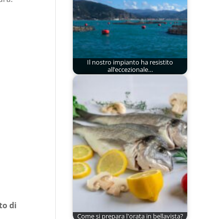
Il nostro impianto ha resistito
all’eccezionale…
to di
Come si prepara l'orata in bellavista?