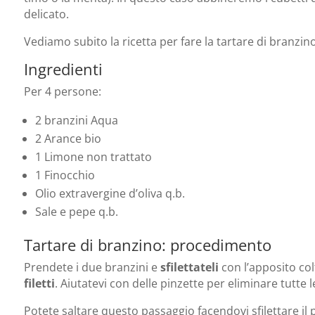
delicato.
Vediamo subito la ricetta per fare la tartare di branzino
Ingredienti
Per 4 persone:
2 branzini Aqua
2 Arance bio
1 Limone non trattato
1 Finocchio
Olio extravergine d’oliva q.b.
Sale e pepe q.b.
Tartare di branzino: procedimento
Prendete i due branzini e
sfilettateli
con l’apposito colt
filetti
. Aiutatevi con delle pinzette per eliminare tutte 
Potete saltare questo passaggio facendovi sfilettare il 