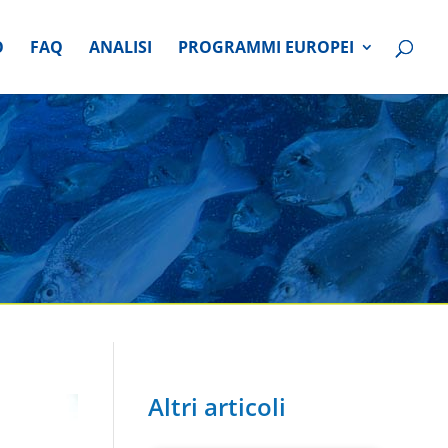
O
FAQ
ANALISI
PROGRAMMI EUROPEI
Altri articoli