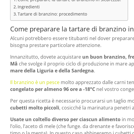
Ingredienti
Tartare di branzino: procedimento
Come preparare la tartare di branzino in
Alcuni potrebbero essere titubanti nel dover prepara
bisogna prestare particolare attenzione.
Innanzitutto, dovete acquistare
un buon branzino, fr
Mâ
che svolge il proprio ciclo di produzione in mare ape
mare della Liguria e della Sardegna
.
Il branzino è un pesce
molto apprezzato dalle carni ten
congelato per almeno 96 ore a -18°C
nel vostro congel
Per questa ricetta è necessario procurarsi un taglio
cubetti molto piccoli
, cosicché la marinatura penetri 
Usate un coltello diverso
per ciascun alimento
in mo
l’olio, l’aceto di mele (che funge. da drenante e favorisce
timo o la menta). In questo caso abbineremo i cubetti 